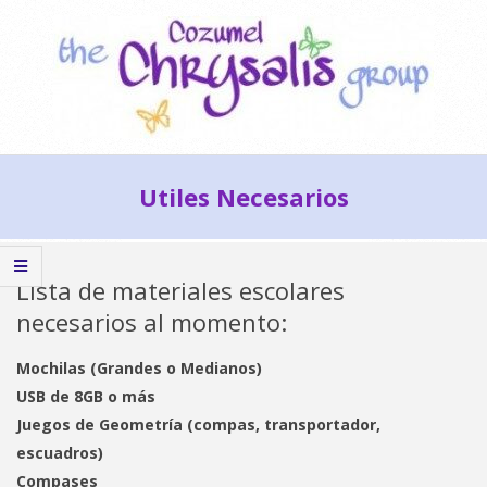
Skip
to
content
Cozumel
Secondary
Chrysalis
Utiles Necesarios
Navigation
Group
Menu
Lista de materiales escolares
necesarios al momento:
Mochilas (Grandes o Medianos)
USB de 8GB o más
Juegos de Geometría (compas, transportador,
escuadros)
Compases