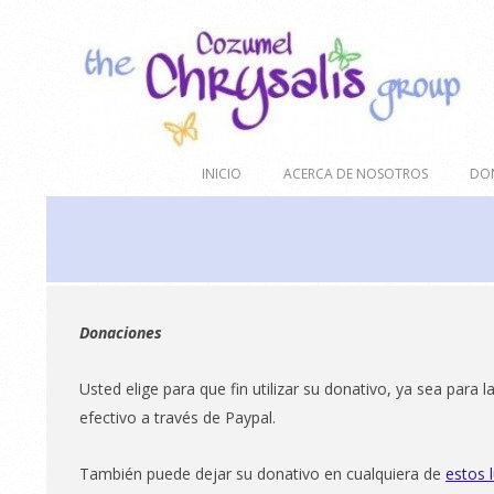
Skip
to
content
Cozumel
Secondary
INICIO
ACERCA DE NOSOTROS
DO
Chrysalis
Navigation
Menu
Group
Donaciones
Usted elige para que fin utilizar su donativo, ya sea para
efectivo a través de Paypal.
También puede dejar su donativo en cualquiera de
estos 